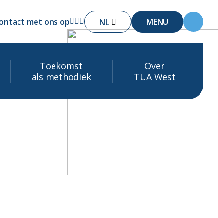
ontact met ons op
MENU
NL
Toekomst
Over
als methodiek
TUA West