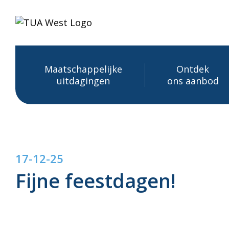
Ga
naar
inhoud
Maatschappelijke
Ontdek
uitdagingen
ons aanbod
17-12-25
Fijne feestdagen!